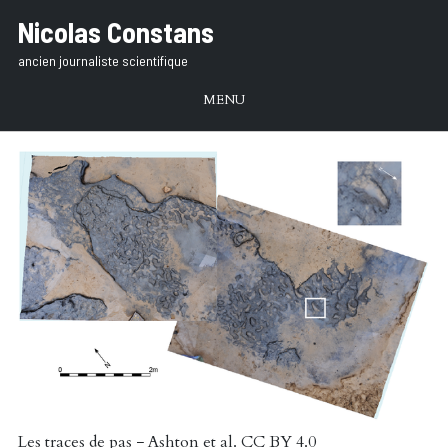
Aller
Nicolas Constans
au
ancien journaliste scientifique
texte
MENU
Les traces de pas − Ashton et al. CC BY 4.0