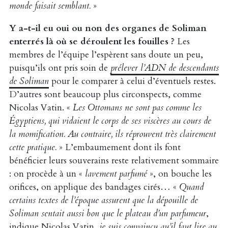
monde faisait semblant.
»
Y a-t-il eu oui ou non des organes de Soliman
enterrés là où se déroulent les fouilles ?
Les
membres de l’équipe l’espèrent sans doute un peu,
puisqu’ils ont pris soin de
prélever l’ADN de descendants
de Soliman
pour le comparer à celui d’éventuels restes.
D’autres sont beaucoup plus circonspects, comme
Nicolas Vatin. «
Les Ottomans ne sont pas comme les
Égyptiens, qui vidaient le corps de ses viscères au cours de
la momification. Au contraire, ils réprouvent très clairement
cette pratique.
» L’embaumement dont ils font
bénéficier leurs souverains reste relativement sommaire
: on procède à un «
lavement parfumé
», on bouche les
orifices, on applique des bandages cirés… «
Quand
certains textes de l’époque assurent que la dépouille de
Soliman sentait aussi bon que le plateau d’un parfumeur
,
indique Nicolas Vatin,
je suis convaincu qu’il faut lire au