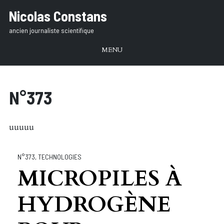
Aller
Nicolas Constans
au
ancien journaliste scientifique
texte
MENU
N°373
uuuuu
N°373
,
TECHNOLOGIES
MICROPILES À
HYDROGÈNE