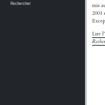
Rechercher
mis a
2001 
Excep
Lire l
Reche