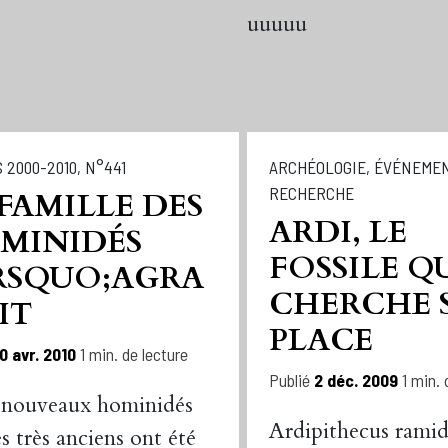
uuuuu
 2000-2010
,
N°441
ARCHÉOLOGIE
,
ÉVÉNEME
RECHERCHE
 FAMILLE DES
ARDI, LE
MINIDÉS
FOSSILE Q
RSQUO;AGRA
CHERCHE 
IT
PLACE
0 avr. 2010
1 min. de lecture
Publié
2 déc. 2009
1 min. 
 nouveaux hominidés
Ardipithecus ramid
es très anciens ont été