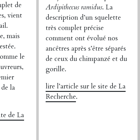
mplet de
Ardipithecus ramidus
. La
s, vient
description d’un squelette
il.
très complet précise
e, mais
comment ont évolué nos
estée.
ancêtres après s’être séparés
 comme le
de ceux du chimpanzé et du
ouvreurs,
gorille.
emier
lire l’article sur le site de La
 de la
Recherche
.
site de La