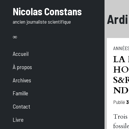
Aller
Nicolas Constans
au
Ardi
ancien journaliste scientifique
texte
ANNÉES
Accueil
LA
À propos
HO
S&
Archives
ND
Famille
Publié
3
Contact
Trois
Livre
fossil