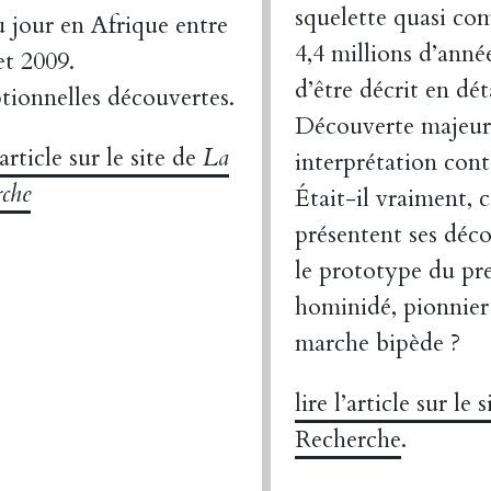
squelette quasi co
u jour en Afrique entre
4,4 millions d’année
et 2009.
d’être décrit en déta
tionnelles découvertes.
Découverte majeur
’article sur le site de
La
interprétation cont
rche
Était-il vraiment,
présentent ses déc
le prototype du pr
hominidé, pionnier
marche bipède ?
lire l’article sur le 
Recherche
.