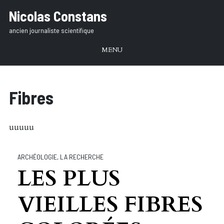
Aller
Nicolas Constans
au
ancien journaliste scientifique
texte
MENU
Fibres
uuuuu
ARCHÉOLOGIE
,
LA RECHERCHE
LES PLUS
VIEILLES FIBRES