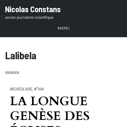
Aller
Nicolas Constans
au
ancien journaliste scientifique
texte
MENU
Lalibela
uuuuu
ARCHÉOLOGIE
,
N°449
LA LONGUE
GENÈSE DES