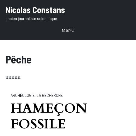
Aller
Nicolas Constans
au
ancien journaliste scientifique
texte
MENU
Pêche
uuuuu
ARCHÉOLOGIE
,
LA RECHERCHE
HAMEÇON
FOSSILE