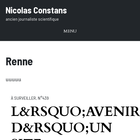
Aller
Nicolas Constans
au
ancien journaliste scientifique
texte
MENU
Renne
uuuuu
À SURVEILLER
,
N°439
L&RSQUO;AVENI
D&RSQUO;UN