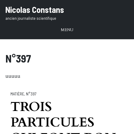
Aller
Nicolas Constans
au
ancien journaliste scientifique
texte
MENU
N°397
uuuuu
MATIÈRE
,
N°397
TROIS
PARTICULES