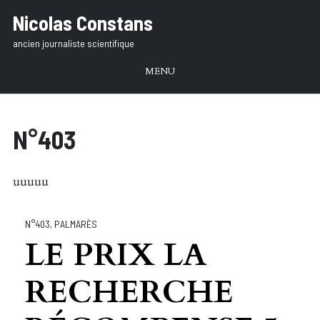
Aller
Nicolas Constans
au
ancien journaliste scientifique
texte
MENU
N°403
uuuuu
N°403
,
PALMARÈS
LE PRIX LA
RECHERCHE