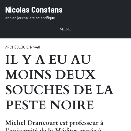
Aller
Nicolas Constans
au
ancien journaliste scientifique
texte
MENU
ARCHÉOLOGIE
,
N°448
IL Y A EU AU
MOINS DEUX
SOUCHES DE LA
PESTE NOIRE
Michel Drancourt est professeur à
l’université de la Méditer-ranée à