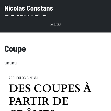
Aller
Nicolas Constans
au
ancien journaliste scientifique
texte
MENU
Coupe
uuuuu
ARCHÉOLOGIE
,
N°451
DES COUPES À
PARTIR DE