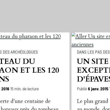
S DES ARCHÉOLOGUES
DANS LES PAS DE
ATEAU DU
UN SITE
ON ET LES 120
EXCEPT
NS
D'ÉPAVE
. 2016
15 min. de lecture
Publié
6 janv. 2015
erte d’une centaine de
Le plus grand 
e bateaux près du tombeau
au monde, dont