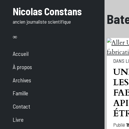
Aller
Nicolas Constans
au
Bat
ancien journaliste scientifique
texte
Accueil
DANS L
À propos
UN
Archives
LES
FA
Famille
AP
Contact
ÉT
Livre
Publié
1