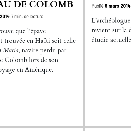
AU DE COLOMB
Publié
8 mars 201
 2014
7 min. de lecture
L’archéologue
revient sur la 
rouve que l’épave
étudie actuell
 trouvée en Haïti soit celle
a Maria
, navire perdu par
e Colomb lors de son
oyage en Amérique.