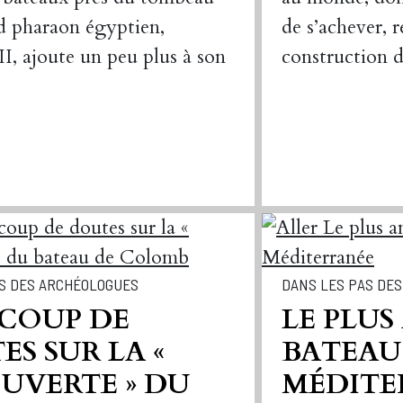
d pharaon égyptien,
de s’achever, ré
III, ajoute un peu plus à son
construction d
S DES ARCHÉOLOGUES
DANS LES PAS DE
COUP DE
LE PLUS
S SUR LA «
BATEAU
UVERTE » DU
MÉDITE