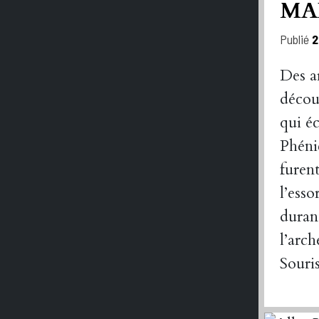
MA
Publié
2
Des a
décou
qui é
Phéni
furent
l’ess
duran
l’arc
Souri