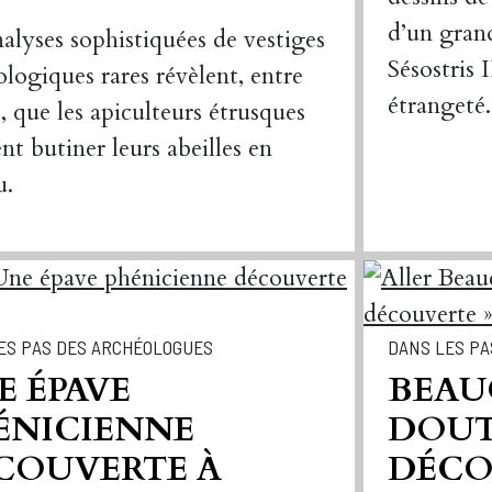
d’un gran
nalyses sophistiquées de vestiges
Sésostris 
ologiques rares révèlent, entre
étrangeté.
, que les apiculteurs étrusques
ent butiner leurs abeilles en
u.
ES PAS DES ARCHÉOLOGUES
DANS LES PA
E ÉPAVE
BEAU
ÉNICIENNE
DOUTE
COUVERTE À
DÉCO