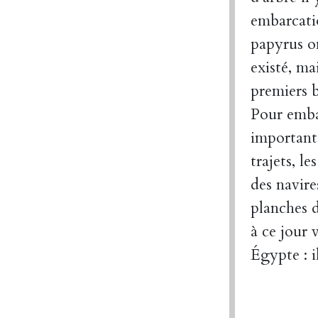
embarcatio
papyrus o
existé, ma
premiers b
Pour emba
importante
trajets, l
des navire
planches d
à ce jour 
Égypte : i