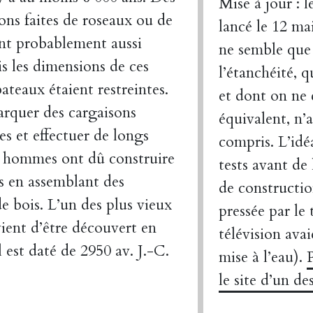
Mise à jour
: l
ns faites de roseaux ou de
lancé le 12 mai
nt probablement aussi
ne semble que 
is les dimensions de ces
l’étanchéité, q
ateaux étaient restreintes.
et dont on ne
rquer des cargaisons
équivalent, n’
s et effectuer de longs
compris. L’idéa
es hommes ont dû construire
tests avant de 
s en assemblant des
de constructio
e bois. L’un des plus vieux
pressée par le
vient d’être découvert en
télévision avai
l est daté de 2950 av. J.-C.
mise à l’eau).
le site d’un d