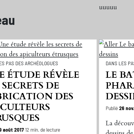
uuuuu
eau
ES PAS DES ARCHÉOLOGUES
DANS LES PA
E ÉTUDE RÉVÈLE
LE B
 SECRETS DE
PHARA
BRICATION DES
DESSI
ICULTEURS
Publié
26 nov
RUSQUES
La découv
9 août 2017
12 min. de lecture
dessins d