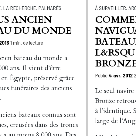
E
,
LA RECHERCHE
,
PALMARÈS
À SURVEILLER
,
AR
US ANCIEN
COMME
AU DU MONDE
NAVIGU
BATEAU
 2013
1 min. de lecture
L&RSQU
ncien bateau du monde a
BRONZE
000 ans. Il vient d’être
Publié
4 avr. 2012
2
 en Égypte, préservé grâce
ues funéraires des anciens
Le seul navire
.
Bronze retrouv
à l’identique.
anciens bateaux connus sont
large de l’Ang
es, creusées dans des troncs
 y a au moins 8 000 ans. Des