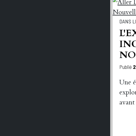
DANS L
L'
IN
NO
Publié
2
Une é
explo
avant