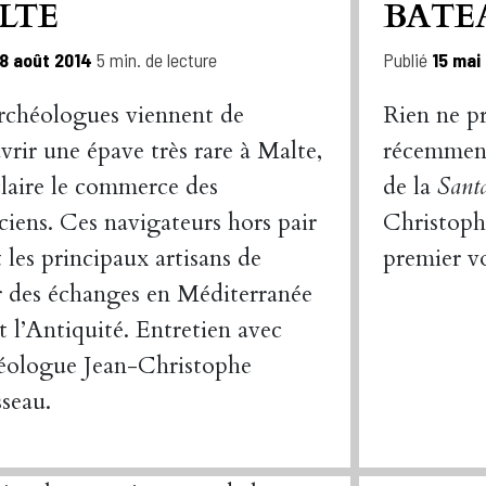
LTE
BATE
8 août 2014
5 min. de lecture
Publié
15 mai
rchéologues viennent de
Rien ne p
vrir une épave très rare à Malte,
récemment
claire le commerce des
de la
Sant
ciens. Ces navigateurs hors pair
Christoph
 les principaux artisans de
premier v
or des échanges en Méditerranée
t l’Antiquité. Entretien avec
héologue Jean-Christophe
sseau.