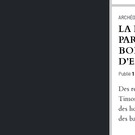
ARCHÉO
LA
PAR
BO
D’
Publié
1
Des r
Timor
des h
des b