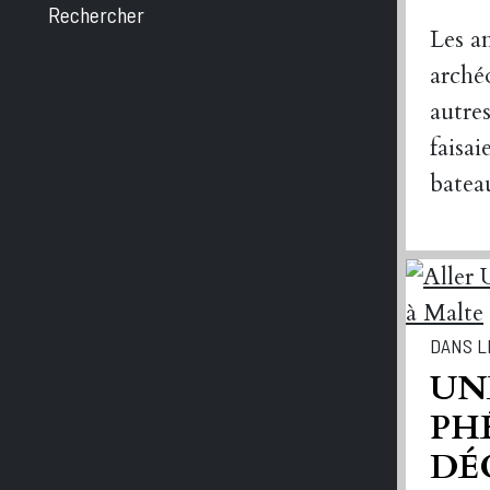
Rechercher
Les a
arché
autres
faisai
batea
DANS L
UN
PH
DÉ