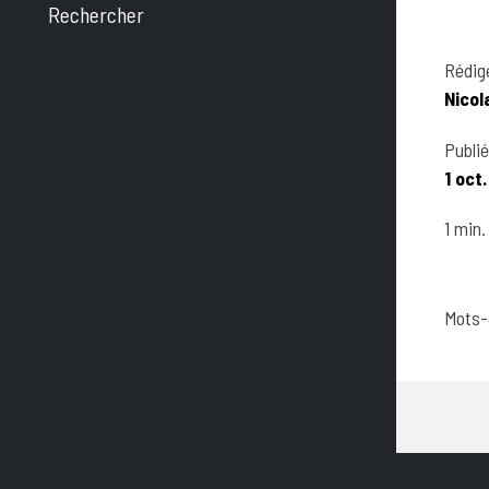
Rechercher
Rédig
Nicol
Publié
1 oct
1 min.
Mots-