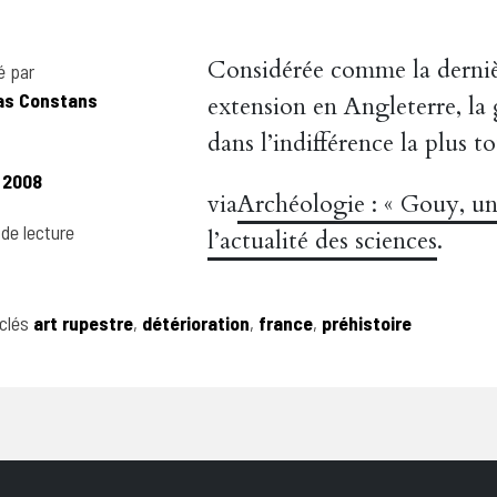
Considérée comme la dernièr
é par
as Constans
extension en Angleterre, l
dans l’indifférence la plus to
. 2008
via
Archéologie : « Gouy, un
 de lecture
l’actualité des sciences
.
clés
art rupestre
,
détérioration
,
france
,
préhistoire