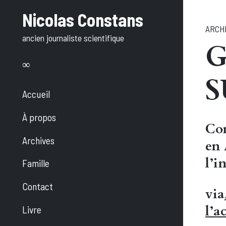
Aller
Nicolas Constans
au
ARCH
ancien journaliste scientifique
texte
G
S
Accueil
À propos
Con
Archives
en 
l’i
Famille
Contact
via
l’a
Livre